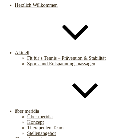
Herzlich Willkommen
Aktuell
Fit für`s Tennis – Prävention & Stabilität
Sport- und Entspannungsmassagen
über meridia
Über meridia
Konzept
Therapeuten Team
Stellenangebot