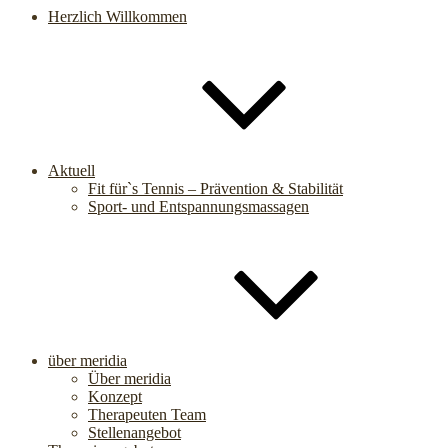
Herzlich Willkommen
Aktuell
Fit für`s Tennis – Prävention & Stabilität
Sport- und Entspannungsmassagen
über meridia
Über meridia
Konzept
Therapeuten Team
Stellenangebot